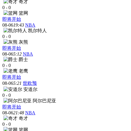
奇才
0
-
0
篮网
即将开始
08-06
19:43
NBA
凯尔特人
0
-
0
灰熊
即将开始
08-06
5:12
NBA
爵士
0
-
0
老鹰
即将开始
08-06
5:21
世欧预
安道尔
0
-
0
阿尔巴尼亚
即将开始
08-06
21:48
NBA
奇才
0
-
0
篮网