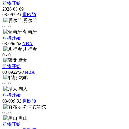
即将开始
2026-08-09
08-09
7:45
世欧预
爱尔兰
0
-
0
葡萄牙
即将开始
08-09
6:58
NBA
步行者
0
-
0
猛龙
即将开始
08-09
22:30
NBA
鹈鹕
0
-
0
湖人
即将开始
08-09
9:32
世欧预
直布罗陀
0
-
0
黑山
即将开始