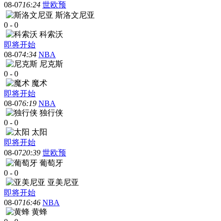
08-07
16:24
世欧预
斯洛文尼亚
0
-
0
科索沃
即将开始
08-07
4:34
NBA
尼克斯
0
-
0
魔术
即将开始
08-07
6:19
NBA
独行侠
0
-
0
太阳
即将开始
08-07
20:39
世欧预
葡萄牙
0
-
0
亚美尼亚
即将开始
08-07
16:46
NBA
黄蜂