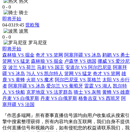
热火
0
-
0
骑士
即将开始
04-03
19:45
世欧预
波黑
0
-
0
罗马尼亚
即将开始
森林狼 VS 掘金
奇才 VS 篮网
阿塞拜疆 VS 冰岛
鹈鹕 VS 勇士
篮网 VS 猛龙
森林狼 VS 掘金
卢森堡 VS 德国
挪威 VS 爱沙尼
亚
波兰 VS 荷兰
马刺 VS 国王
安道尔 VS 阿尔巴尼亚
阿塞拜
疆 VS 冰岛
76人 VS 凯尔特人
篮网 VS 猛龙
奇才 VS 篮网
雄
鹿 VS 黄蜂
火箭 VS 魔术
阿尔巴尼亚 VS 英格兰
太阳 VS 步行
者
阿塞拜疆 VS 冰岛
爱尔兰 VS 葡萄牙
雷霆 VS 湖人
凯尔特
人 VS 快船
克罗地亚 VS 法罗群岛
骑士 VS 灰熊
黄蜂 VS 雄鹿
丹麦 VS 白俄罗斯
丹麦 VS 白俄罗斯
格鲁吉亚 VS 西班牙
阿
塞拜疆 VS 法国
『作恶多端网』所有赛事直播信号源均由用户收集或从搜索引
擎中搜索整理获得，所有内容均来自互联网，我们自身不提供
任何直播信号和视频内容，如有侵犯您的权益请联系我们，我